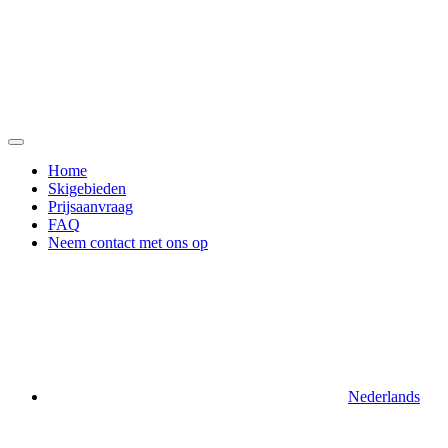
Ga
naar
de
inhoud
Home
Skigebieden
Prijsaanvraag
FAQ
Neem contact met ons op
Nederlands