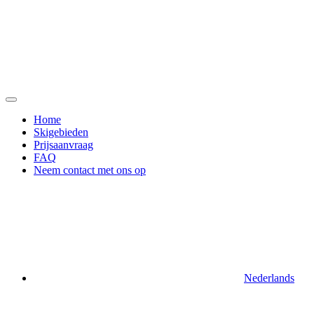
Ga
naar
de
inhoud
Home
Skigebieden
Prijsaanvraag
FAQ
Neem contact met ons op
Nederlands