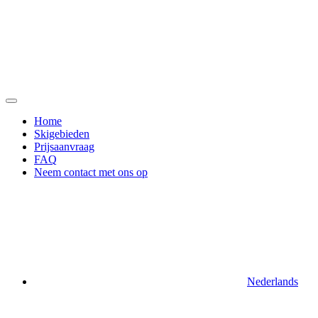
Ga
naar
de
inhoud
Home
Skigebieden
Prijsaanvraag
FAQ
Neem contact met ons op
Nederlands