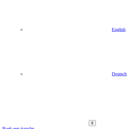
English
Deutsch
X
Boek een transfer